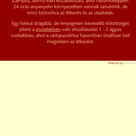
(campus, dorm) való elszállásolást, ahol hasonlóképpen
24 órás anyanyelvi környezetben vannak tanulóink, de
nincs biztosítva az étkezés és az utaztatás.
Egy fokkal drágább, de lényegesen kevesebb kötöttséget
jelent a
motelekben
való elszállásolás 1 - 2 ágyas
szobákban, ahol a campusokhoz hasonlóan önállóan kell
megoldani az étkezést.
Powered by
NetOffice