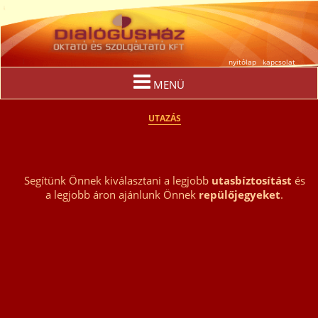
nyitólap
kapcsolat
MENÜ
UTAZÁS
Segítünk Önnek kiválasztani a legjobb
utasbíztosítást
és
a legjobb áron ajánlunk Önnek
repülőjegyeket
.